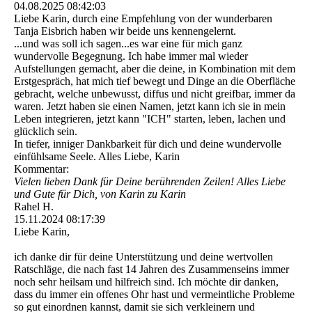
04.08.2025
08:42:03
Liebe Karin, durch eine Empfehlung von der wunderbaren
Tanja Eisbrich haben wir beide uns kennengelernt.
...und was soll ich sagen...es war eine für mich ganz
wundervolle Begegnung. Ich habe immer mal wieder
Aufstellungen gemacht, aber die deine, in Kombination mit dem
Erstgespräch, hat mich tief bewegt und Dinge an die Oberfläche
gebracht, welche unbewusst, diffus und nicht greifbar, immer da
waren. Jetzt haben sie einen Namen, jetzt kann ich sie in mein
Leben integrieren, jetzt kann "ICH" starten, leben, lachen und
glücklich sein.
In tiefer, inniger Dankbarkeit für dich und deine wundervolle
einfühlsame Seele. Alles Liebe, Karin
Kommentar:
Vielen lieben Dank für Deine berührenden Zeilen! Alles Liebe
und Gute für Dich, von Karin zu Karin
Rahel H.
15.11.2024
08:17:39
Liebe Karin,
ich danke dir für deine Unterstützung und deine wertvollen
Ratschläge, die nach fast 14 Jahren des Zusammenseins immer
noch sehr heilsam und hilfreich sind. Ich möchte dir danken,
dass du immer ein offenes Ohr hast und vermeintliche Probleme
so gut einordnen kannst, damit sie sich verkleinern und