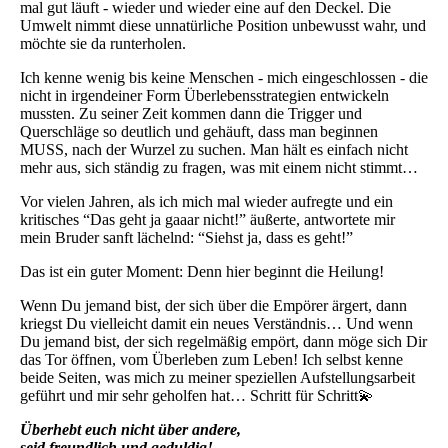
mal gut läuft - wieder und wieder eine auf den Deckel. Die
Umwelt nimmt diese unnatürliche Position unbewusst wahr, und
möchte sie da runterholen.
Ich kenne wenig bis keine Menschen - mich eingeschlossen - die
nicht in irgendeiner Form Überlebensstrategien entwickeln
mussten. Zu seiner Zeit kommen dann die Trigger und
Querschläge so deutlich und gehäuft, dass man beginnen
MUSS, nach der Wurzel zu suchen. Man hält es einfach nicht
mehr aus, sich ständig zu fragen, was mit einem nicht stimmt…
Vor vielen Jahren, als ich mich mal wieder aufregte und ein
kritisches “Das geht ja gaaar nicht!” äußerte, antwortete mir
mein Bruder sanft lächelnd: “Siehst ja, dass es geht!”
Das ist ein guter Moment: Denn hier beginnt die Heilung!
Wenn Du jemand bist, der sich über die Empörer ärgert, dann
kriegst Du vielleicht damit ein neues Verständnis… Und wenn
Du jemand bist, der sich regelmäßig empört, dann möge sich Dir
das Tor öffnen, vom Überleben zum Leben! Ich selbst kenne
beide Seiten, was mich zu meiner speziellen Aufstellungsarbeit
geführt und mir sehr geholfen hat… Schritt für Schritt💫
Überhebt euch nicht über andere,
seid freundlich und geduldig!