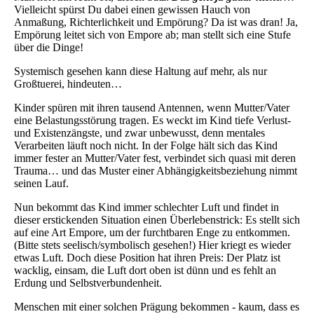
Vielleicht spürst Du dabei einen gewissen Hauch von
Anmaßung, Richterlichkeit und Empörung? Da ist was dran! Ja,
Empörung leitet sich von Empore ab; man stellt sich eine Stufe
über die Dinge!
Systemisch gesehen kann diese Haltung auf mehr, als nur
Großtuerei, hindeuten…
Kinder spüren mit ihren tausend Antennen, wenn Mutter/Vater
eine Belastungsstörung tragen. Es weckt im Kind tiefe Verlust-
und Existenzängste, und zwar unbewusst, denn mentales
Verarbeiten läuft noch nicht. In der Folge hält sich das Kind
immer fester an Mutter/Vater fest, verbindet sich quasi mit deren
Trauma… und das Muster einer Abhängigkeitsbeziehung nimmt
seinen Lauf.
Nun bekommt das Kind immer schlechter Luft und findet in
dieser erstickenden Situation einen Überlebenstrick: Es stellt sich
auf eine Art Empore, um der furchtbaren Enge zu entkommen.
(Bitte stets seelisch/symbolisch gesehen!) Hier kriegt es wieder
etwas Luft. Doch diese Position hat ihren Preis: Der Platz ist
wacklig, einsam, die Luft dort oben ist dünn und es fehlt an
Erdung und Selbstverbundenheit.
Menschen mit einer solchen Prägung bekommen - kaum, dass es